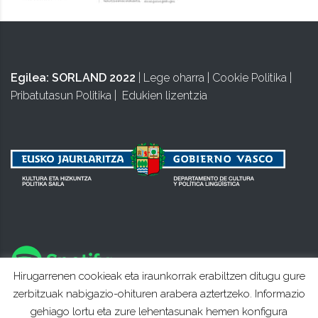
Egilea:
SORLAND 2022
|
Lege oharra
|
Cookie Politika
|
Pribatutasun Politika
|
Edukien lizentzia
Hirugarrenen cookieak eta iraunkorrak erabiltzen ditugu gure
zerbitzuak nabigazio-ohituren arabera aztertzeko. Informazio
gehiago lortu eta zure lehentasunak hemen konfigura