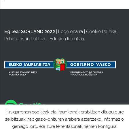
Egilea:
SORLAND 2022
|
Lege oharra
|
Cookie Politika
|
Pribatutasun Politika
|
Edukien lizentzia
Hirugarrenen cookieak eta iraunkorrak erabiltzen ditugu gure
zerbitzuak nabigazio-ohituren arabera aztertzeko. Informazio
gehiago lortu eta zure lehentasunak hemen konfigura