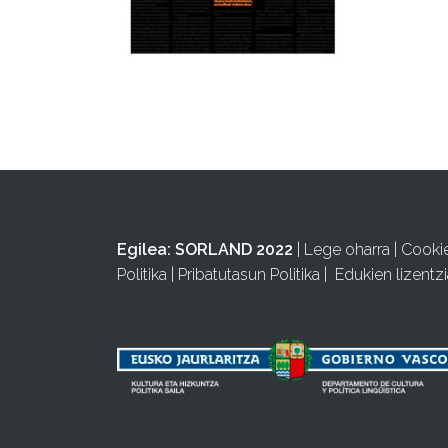
Egilea:
SORLAND 2022
|
Lege oharra
|
Cooki
Politika
|
Pribatutasun Politika
|
Edukien lizentzi