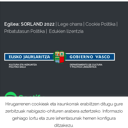
Egilea:
SORLAND 2022
|
Lege oharra
|
Cookie Politika
|
Pribatutasun Politika
|
Edukien lizentzia
Hirugarrenen cookieak eta iraunkorrak erabiltzen ditugu gure
zerbitzuak nabigazio-ohituren arabera aztertzeko. Informazio
gehiago lortu eta zure lehentasunak hemen konfigura
ditzakezu.