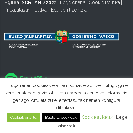
Egilea:
SORLAND 2022
|
Lege oharra
|
Cookie Politika
|
Pribatutasun Politika
|
Edukien lizentzia
Hirugarrenen cookieak eta iraunkorrak erabiltzen ditugu gure
zerbitzuak nabigazio-ohituren arabera aztertzeko. Informazio
gehiago lortu eta zure lehentasunak hemen konfigura
ditzakezu.
Cookie aukerak
Lege
Cookiak onartu
Baztertu cookieak
oharrak