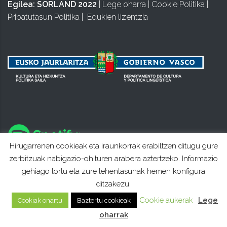
Egilea:
SORLAND 2022
|
Lege oharra
|
Cookie Politika
|
Pribatutasun Politika
|
Edukien lizentzia
Hirugarrenen cookieak eta iraunkorrak erabiltzen ditugu gure
zerbitzuak nabigazio-ohituren arabera aztertzeko. Informazio
gehiago lortu eta zure lehentasunak hemen konfigura
ditzakezu.
Cookie aukerak
Lege
Cookiak onartu
Baztertu cookieak
oharrak