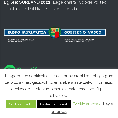
Egilea:
SORLAND 2022
|
Lege oharra
|
Cookie Politika
|
Pribatutasun Politika
|
Edukien lizentzia
Hirugarrenen cookieak eta iraunkorrak erabiltzen ditugu gure
zerbitzuak nabigazio-ohituren arabera aztertzeko. Informazio
gehiago lortu eta zure lehentasunak hemen konfigura
ditzakezu.
Cookie aukerak
Lege
Cookiak onartu
Baztertu cookieak
oharrak