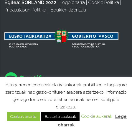
Egilea:
SORLAND 2022
|
Lege oharra
|
Cookie Politika
|
Pribatutasun Politika
|
Edukien lizentzia
Hirugarrenen cookieak eta iraunkorrak erabiltzen ditugu gure
zerbitzuak nabigazio-ohituren arabera aztertzeko. Informazio
gehiago lortu eta zure lehentasunak hemen konfigura
ditzakezu.
Cookie aukerak
Lege
Cookiak onartu
Baztertu cookieak
oharrak