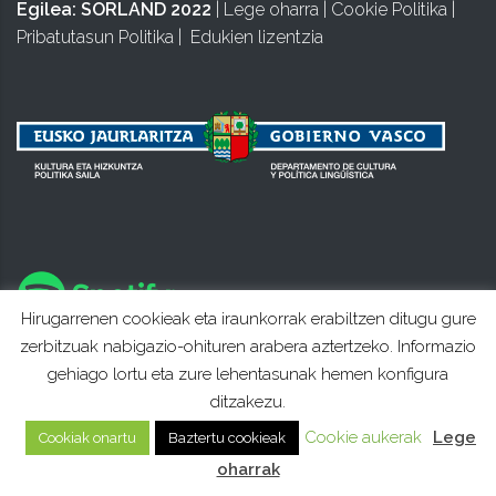
Egilea:
SORLAND 2022
|
Lege oharra
|
Cookie Politika
|
Pribatutasun Politika
|
Edukien lizentzia
Hirugarrenen cookieak eta iraunkorrak erabiltzen ditugu gure
zerbitzuak nabigazio-ohituren arabera aztertzeko. Informazio
gehiago lortu eta zure lehentasunak hemen konfigura
ditzakezu.
Cookie aukerak
Lege
Cookiak onartu
Baztertu cookieak
oharrak