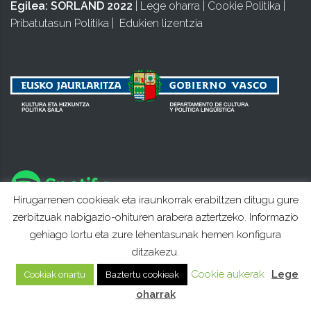
Egilea:
SORLAND 2022
|
Lege oharra
|
Cookie Politika
|
Pribatutasun Politika
|
Edukien lizentzia
Hirugarrenen cookieak eta iraunkorrak erabiltzen ditugu gure
zerbitzuak nabigazio-ohituren arabera aztertzeko. Informazio
gehiago lortu eta zure lehentasunak hemen konfigura
ditzakezu.
Cookie aukerak
Lege
Cookiak onartu
Baztertu cookieak
oharrak