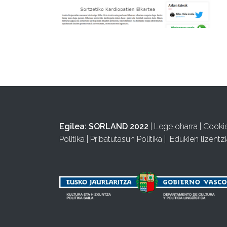
Egilea:
SORLAND 2022
|
Lege oharra
|
Cooki
Politika
|
Pribatutasun Politika
|
Edukien lizentzi