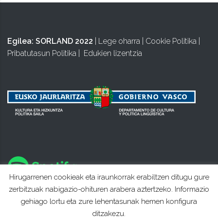
Egilea:
SORLAND 2022
|
Lege oharra
|
Cookie Politika
|
Pribatutasun Politika
|
Edukien lizentzia
Hirugarrenen cookieak eta iraunkorrak erabiltzen ditugu gure
zerbitzuak nabigazio-ohituren arabera aztertzeko. Informazio
gehiago lortu eta zure lehentasunak hemen konfigura
ditzakezu.