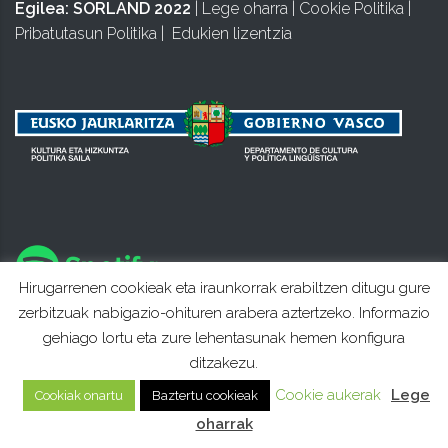
Egilea:
SORLAND 2022
|
Lege oharra
|
Cookie Politika
|
Pribatutasun Politika
|
Edukien lizentzia
Hirugarrenen cookieak eta iraunkorrak erabiltzen ditugu gure
zerbitzuak nabigazio-ohituren arabera aztertzeko. Informazio
gehiago lortu eta zure lehentasunak hemen konfigura
ditzakezu.
Cookie aukerak
Lege
Cookiak onartu
Baztertu cookieak
oharrak