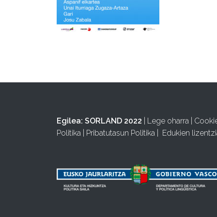
Egilea:
SORLAND 2022
|
Lege oharra
|
Cooki
Politika
|
Pribatutasun Politika
|
Edukien lizentzi