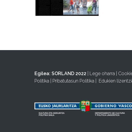
Egilea:
SORLAND 2022
|
Lege oharra
|
Cooki
Politika
|
Pribatutasun Politika
|
Edukien lizentzi