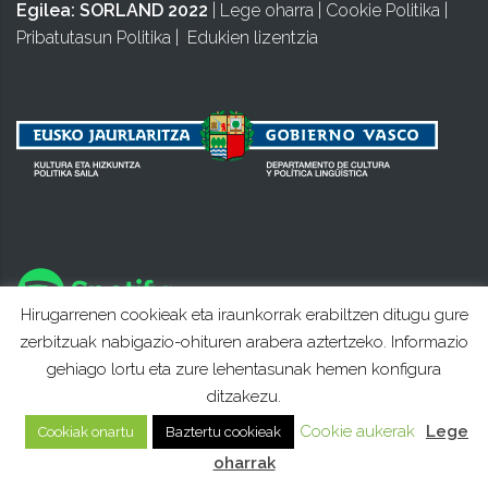
Egilea:
SORLAND 2022
|
Lege oharra
|
Cookie Politika
|
Pribatutasun Politika
|
Edukien lizentzia
Hirugarrenen cookieak eta iraunkorrak erabiltzen ditugu gure
zerbitzuak nabigazio-ohituren arabera aztertzeko. Informazio
gehiago lortu eta zure lehentasunak hemen konfigura
ditzakezu.
Cookie aukerak
Lege
Cookiak onartu
Baztertu cookieak
oharrak