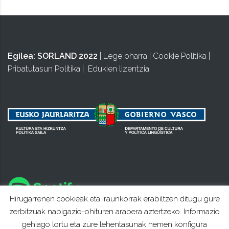
Egilea:
SORLAND 2022
|
Lege oharra
|
Cookie Politika
|
Pribatutasun Politika
|
Edukien lizentzia
Hirugarrenen cookieak eta iraunkorrak erabiltzen ditugu gure
zerbitzuak nabigazio-ohituren arabera aztertzeko. Informazio
gehiago lortu eta zure lehentasunak hemen konfigura