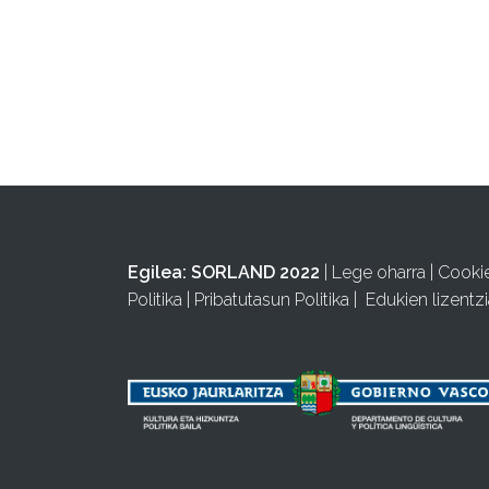
Egilea:
SORLAND 2022
|
Lege oharra
|
Cooki
Politika
|
Pribatutasun Politika
|
Edukien lizentzi