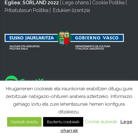
Egilea:
SORLAND 2022
|
Lege oharra
|
Cookie Politika
|
Pribatutasun Politika
|
Edukien lizentzia
Hirugarrenen cookieak eta iraunkorrak erabiltzen ditugu gure
zerbitzuak nabigazio-ohituren arabera aztertzeko. Informazio
gehiago lortu eta zure lehentasunak hemen konfigura
ditzakezu.
Cookie aukerak
Lege
Cookiak onartu
Baztertu cookieak
oharrak