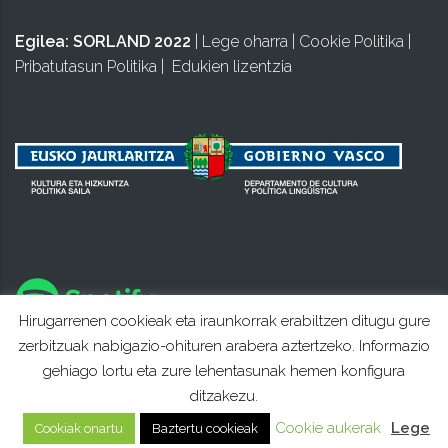
Egilea:
SORLAND 2022
|
Lege oharra
|
Cookie Politika
|
Pribatutasun Politika
|
Edukien lizentzia
Hirugarrenen cookieak eta iraunkorrak erabiltzen ditugu gure
zerbitzuak nabigazio-ohituren arabera aztertzeko. Informazio
gehiago lortu eta zure lehentasunak hemen konfigura
ditzakezu.
Cookie aukerak
Lege
Cookiak onartu
Baztertu cookieak