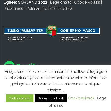
Egilea:
SORLAND 2022
|
Lege oharra
|
Cookie Politika
|
Pribatutasun Politika
|
Edukien lizentzia
Hirugarrenen cookieak eta iraunkorrak erabiltzen ditugu gure
zerbitzuak nabigazio-ohituren arabera aztertzeko. Informazio
gehiago lortu eta zure lehentasunak hemen konfigura
ditzakezu.
Cookie aukerak
Lege
Cookiak onartu
Baztertu cookieak
oharrak