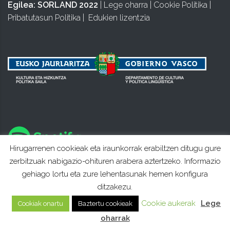
Egilea:
SORLAND 2022
|
Lege oharra
|
Cookie Politika
|
Pribatutasun Politika
|
Edukien lizentzia
Hirugarrenen cookieak eta iraunkorrak erabiltzen ditugu gure
zerbitzuak nabigazio-ohituren arabera aztertzeko. Informazio
gehiago lortu eta zure lehentasunak hemen konfigura
ditzakezu.
Cookie aukerak
Lege
Cookiak onartu
Baztertu cookieak
oharrak