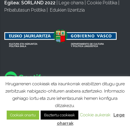
Egilea:
SORLAND 2022
|
Lege oharra
|
Cookie Politika
|
Pribatutasun Politika
|
Edukien lizentzia
Hirugarrenen cookieak eta iraunkorrak erabiltzen ditugu gure
zerbitzuak nabigazio-ohituren arabera aztertzeko. Informazio
gehiago lortu eta zure lehentasunak hemen konfigura
ditzakezu.
Cookie aukerak
Lege
Cookiak onartu
Baztertu cookieak
oharrak