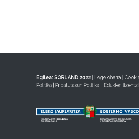
Egilea:
SORLAND 2022
|
Lege oharra
|
Cooki
Politika
|
Pribatutasun Politika
|
Edukien lizentzi