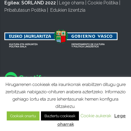
Egilea:
SORLAND 2022
|
Lege oharra
|
Cookie Politika
|
Pribatutasun Politika
|
Edukien lizentzia
Hirugarrenen cookieak eta iraunkorrak erabiltzen ditugu gure
zerbitzuak nabigazio-ohituren arabera aztertzeko. Informazio
gehiago lortu eta zure lehentasunak hemen konfigura
ditzakezu.
Cookie aukerak
Lege
Cookiak onartu
Baztertu cookieak
oharrak