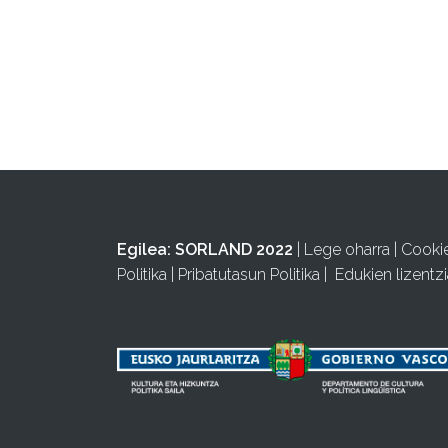
Egilea:
SORLAND 2022
|
Lege oharra
|
Cooki
Politika
|
Pribatutasun Politika
|
Edukien lizentzi