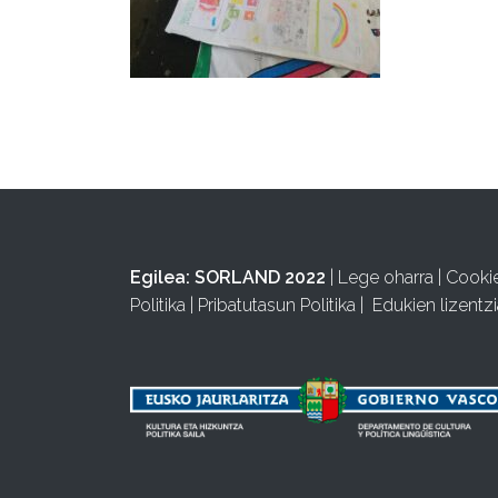
Egilea:
SORLAND 2022
|
Lege oharra
|
Cooki
Politika
|
Pribatutasun Politika
|
Edukien lizentzi