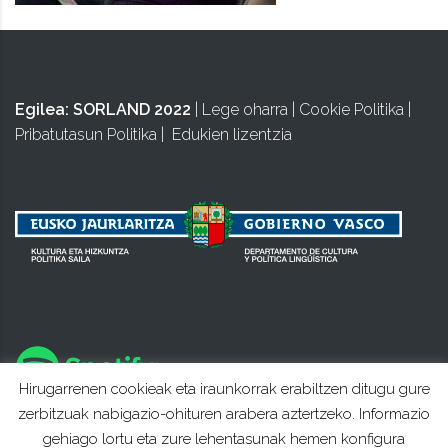
Egilea:
SORLAND 2022
|
Lege oharra
|
Cookie Politika
|
Pribatutasun Politika
|
Edukien lizentzia
Hirugarrenen cookieak eta iraunkorrak erabiltzen ditugu gure
zerbitzuak nabigazio-ohituren arabera aztertzeko. Informazio
gehiago lortu eta zure lehentasunak hemen konfigura