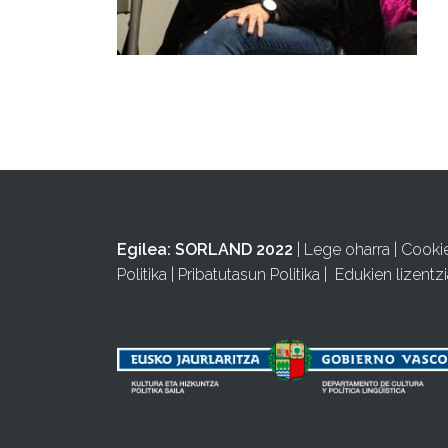
Egilea:
SORLAND 2022
|
Lege oharra
|
Cooki
Politika
|
Pribatutasun Politika
|
Edukien lizentzi