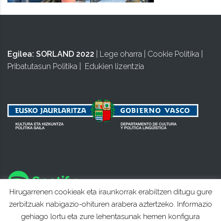
Egilea:
SORLAND 2022
|
Lege oharra
|
Cookie Politika
|
Pribatutasun Politika
|
Edukien lizentzia
Hirugarrenen cookieak eta iraunkorrak erabiltzen ditugu gure
zerbitzuak nabigazio-ohituren arabera aztertzeko. Informazio
gehiago lortu eta zure lehentasunak hemen konfigura