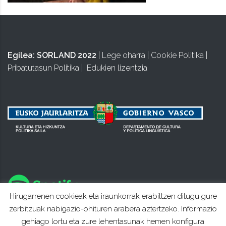
Egilea:
SORLAND 2022
|
Lege oharra
|
Cookie Politika
|
Pribatutasun Politika
|
Edukien lizentzia
Hirugarrenen cookieak eta iraunkorrak erabiltzen ditugu gure
zerbitzuak nabigazio-ohituren arabera aztertzeko. Informazio
gehiago lortu eta zure lehentasunak hemen konfigura