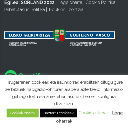
Egilea:
SORLAND 2022
|
Lege oharra
|
Cookie Politika
|
Pribatutasun Politika
|
Edukien lizentzia
Hirugarrenen cookieak eta iraunkorrak erabiltzen ditugu gure
zerbitzuak nabigazio-ohituren arabera aztertzeko. Informazio
gehiago lortu eta zure lehentasunak hemen konfigura
ditzakezu.
Cookie aukerak
Lege
Cookiak onartu
Baztertu cookieak
oharrak