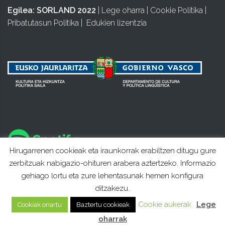
Egilea:
SORLAND 2022
|
Lege oharra
|
Cookie Politika
|
Pribatutasun Politika
|
Edukien lizentzia
Hirugarrenen cookieak eta iraunkorrak erabiltzen ditugu gure
zerbitzuak nabigazio-ohituren arabera aztertzeko. Informazio
gehiago lortu eta zure lehentasunak hemen konfigura
ditzakezu.
Cookie aukerak
Lege
Cookiak onartu
Baztertu cookieak
oharrak