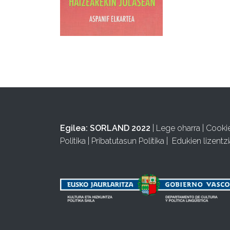
Egilea:
SORLAND 2022
|
Lege oharra
|
Cooki
Politika
|
Pribatutasun Politika
|
Edukien lizentzi