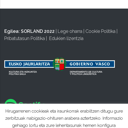
Egilea:
SORLAND 2022
|
Lege oharra
|
Cookie Politika
|
Pribatutasun Politika
|
Edukien lizentzia
Hirugarrenen cookieak eta iraunkorrak erabiltzen ditugu gure
zerbitzuak nabigazio-ohituren arabera aztertzeko. Informazio
gehiago lortu eta zure lehentasunak hemen konfigura