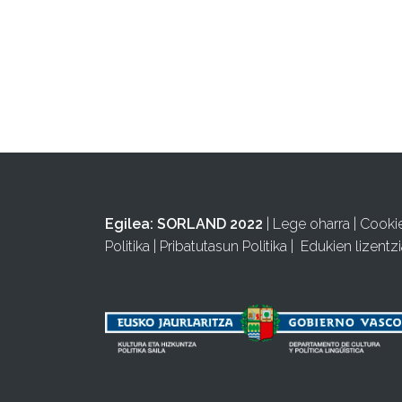
Egilea:
SORLAND 2022
|
Lege oharra
|
Cooki
Politika
|
Pribatutasun Politika
|
Edukien lizentzi