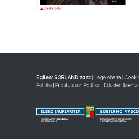
Egilea:
SORLAND 2022
|
Lege oharra
|
Cooki
Politika
|
Pribatutasun Politika
|
Edukien lizentzi