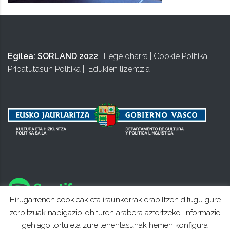
Egilea:
SORLAND 2022
|
Lege oharra
|
Cookie Politika
|
Pribatutasun Politika
|
Edukien lizentzia
Hirugarrenen cookieak eta iraunkorrak erabiltzen ditugu gure
zerbitzuak nabigazio-ohituren arabera aztertzeko. Informazio
gehiago lortu eta zure lehentasunak hemen konfigura