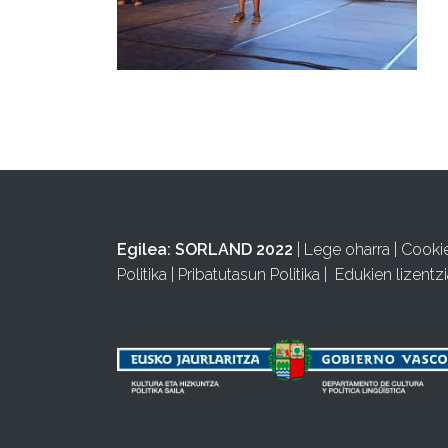
Egilea:
SORLAND 2022
|
Lege oharra
|
Cooki
Politika
|
Pribatutasun Politika
|
Edukien lizentzi