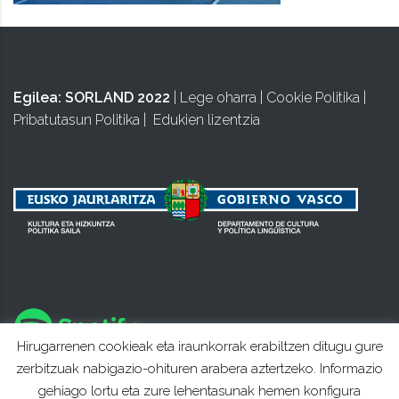
Egilea:
SORLAND 2022
|
Lege oharra
|
Cookie Politika
|
Pribatutasun Politika
|
Edukien lizentzia
Hirugarrenen cookieak eta iraunkorrak erabiltzen ditugu gure
zerbitzuak nabigazio-ohituren arabera aztertzeko. Informazio
gehiago lortu eta zure lehentasunak hemen konfigura