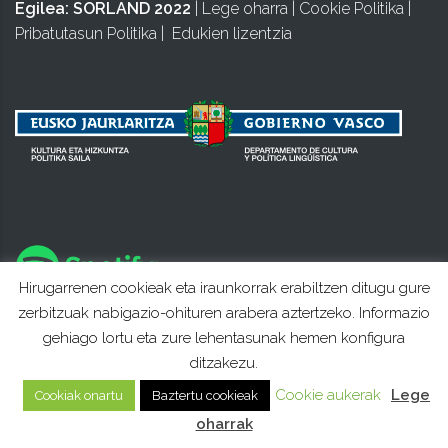
Egilea:
SORLAND 2022
|
Lege oharra
|
Cookie Politika
|
Pribatutasun Politika
|
Edukien lizentzia
Hirugarrenen cookieak eta iraunkorrak erabiltzen ditugu gure
zerbitzuak nabigazio-ohituren arabera aztertzeko. Informazio
gehiago lortu eta zure lehentasunak hemen konfigura
ditzakezu.
Cookie aukerak
Lege
Cookiak onartu
Baztertu cookieak
oharrak