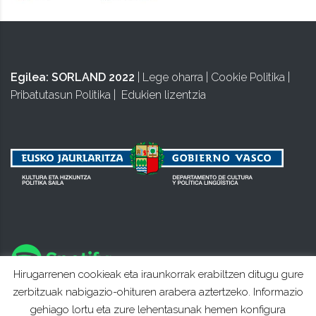
Egilea:
SORLAND 2022
|
Lege oharra
|
Cookie Politika
|
Pribatutasun Politika
|
Edukien lizentzia
Hirugarrenen cookieak eta iraunkorrak erabiltzen ditugu gure
zerbitzuak nabigazio-ohituren arabera aztertzeko. Informazio
gehiago lortu eta zure lehentasunak hemen konfigura