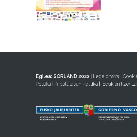
Egilea:
SORLAND 2022
|
Lege oharra
|
Cooki
Politika
|
Pribatutasun Politika
|
Edukien lizentzi