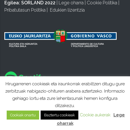
Egilea:
SORLAND 2022
|
Lege oharra
|
Cookie Politika
|
Pribatutasun Politika
|
Edukien lizentzia
Hirugarrenen cookieak eta iraunkorrak erabiltzen ditugu gure
zerbitzuak nabigazio-ohituren arabera aztertzeko. Informazio
gehiago lortu eta zure lehentasunak hemen konfigura
ditzakezu.
Cookie aukerak
Lege
Cookiak onartu
Baztertu cookieak
oharrak