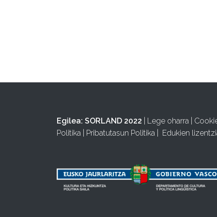
Egilea:
SORLAND 2022
|
Lege oharra
|
Cooki
Politika
|
Pribatutasun Politika
|
Edukien lizentzi