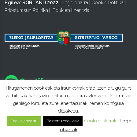
Egilea:
SORLAND 2022
|
Lege oharra
|
Cookie Politika
|
Pribatutasun Politika
|
Edukien lizentzia
Hirugarrenen cookieak eta iraunkorrak erabiltzen ditugu gure
zerbitzuak nabigazio-ohituren arabera aztertzeko. Informazio
gehiago lortu eta zure lehentasunak hemen konfigura
ditzakezu.
Cookie aukerak
Lege
Cookiak onartu
Baztertu cookieak
oharrak