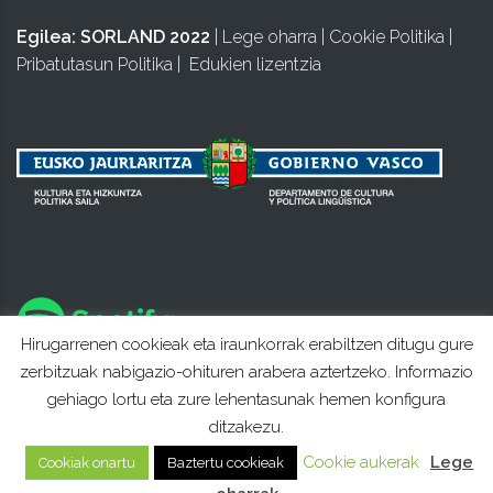
Egilea:
SORLAND 2022
|
Lege oharra
|
Cookie Politika
|
Pribatutasun Politika
|
Edukien lizentzia
Hirugarrenen cookieak eta iraunkorrak erabiltzen ditugu gure
zerbitzuak nabigazio-ohituren arabera aztertzeko. Informazio
gehiago lortu eta zure lehentasunak hemen konfigura
ditzakezu.
Cookie aukerak
Lege
Cookiak onartu
Baztertu cookieak