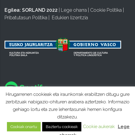
Egilea:
SORLAND 2022
|
Lege oharra
|
Cookie Politika
|
Pribatutasun Politika
|
Edukien lizentzia
Hirugarrenen cookieak eta iraunkorrak erabiltzen ditugu gure
zerbitzuak nabigazio-ohituren arabera aztertzeko. Informazio
gehiago lortu eta zure lehentasunak hemen konfigura
ditzakezu.
Cookie aukerak
Lege
Cookiak onartu
Baztertu cookieak