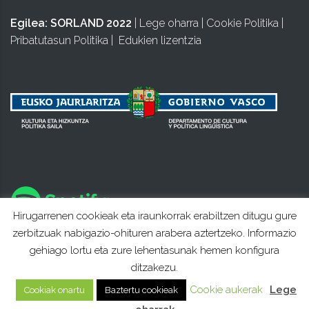
Egilea:
SORLAND 2022
|
Lege oharra
|
Cookie Politika
|
Pribatutasun Politika
|
Edukien lizentzia
Hirugarrenen cookieak eta iraunkorrak erabiltzen ditugu gure
zerbitzuak nabigazio-ohituren arabera aztertzeko. Informazio
gehiago lortu eta zure lehentasunak hemen konfigura
ditzakezu.
Cookie aukerak
Lege
Cookiak onartu
Baztertu cookieak