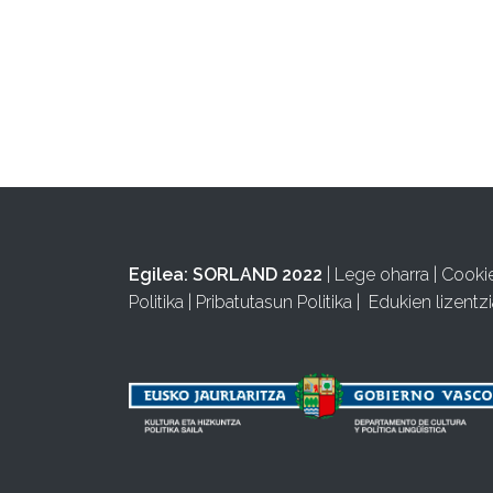
Egilea:
SORLAND 2022
|
Lege oharra
|
Cooki
Politika
|
Pribatutasun Politika
|
Edukien lizentzi